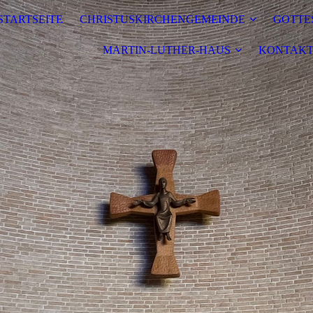
STARTSEITE
CHRISTUSKIRCHENGEMEINDE
GOTTE
MARTIN-LUTHER-HAUS
KONTAKT