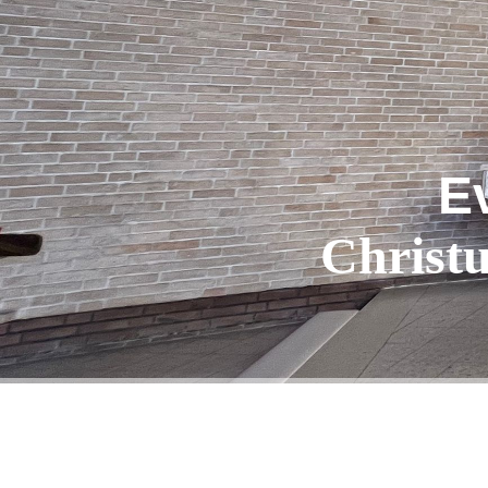
E
Christ