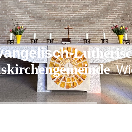
vangelisch-
Lutheris
uskirchengemeinde
Wi