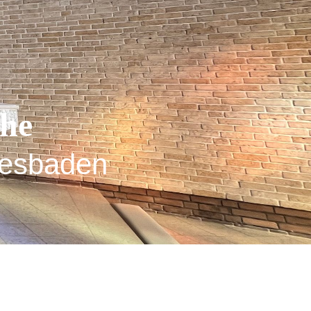
che
esbaden